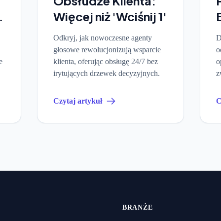
Obsłudze Klienta:
e
Więcej niż 'Wciśnij 1'
Odkryj, jak nowoczesne agenty
D
głosowe rewolucjonizują wsparcie
o
e
klienta, oferując obsługę 24/7 bez
o
irytujących drzewek decyzyjnych.
z
t
Czytaj artykuł
C
BRANŻE