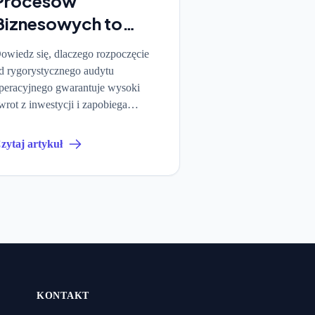
Procesów
Biznesowych to
fundament
owiedz się, dlaczego rozpoczęcie
wdrożenia AI
d rygorystycznego audytu
peracyjnego gwarantuje wysoki
wrot z inwestycji i zapobiega
ypowym błędom wdrożeniowym.
zytaj artykuł
KONTAKT