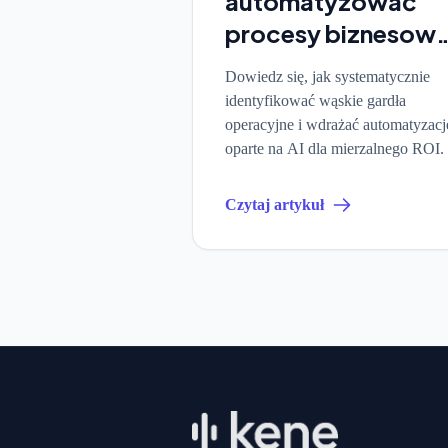
automatyzować
procesy biznesow
z AI: Poradnik
Dowiedz się, jak systematycznie
Strategiczny
identyfikować wąskie gardła
operacyjne i wdrażać automatyzacj
oparte na AI dla mierzalnego ROI.
Czytaj artykuł